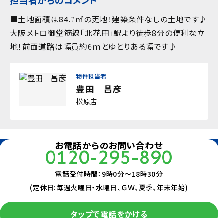
担当者からのコメント
200％
接道状況
■土地面積は84.7㎡の更地！建築条件なしの土地です♪
一方道路
大阪メトロ御堂筋線「北花田」駅より徒歩8分の便利な立
地目
地！前面道路は幅員約6ｍとゆとりある幅です♪
宅地
セットバック
-
物件担当者
国土法届出
豊田 昌彦
-
松原店
条件等
-
現況
更地
お電話からのお問い合わせ
借地期間/地代(月額)
0120-295-890
--/-
権利金
電話受付時間：9時0分～18時30分
-
(定休日:毎週火曜日・水曜日、ＧＷ、夏季、年末年始)
敷金/保証金
-/-
タップで電話をかける
維持費等