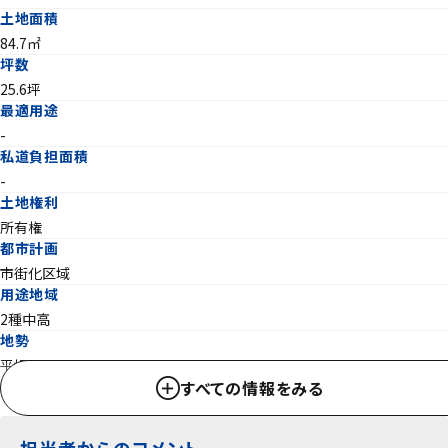
土地面積
84.7㎡
坪数
25.6坪
最適用途
-
私道負担面積
-
土地権利
所有権
都市計画
市街化区域
用途地域
2種中高
地勢
平坦
すべての情報をみる
建ぺい率
60％
容積率