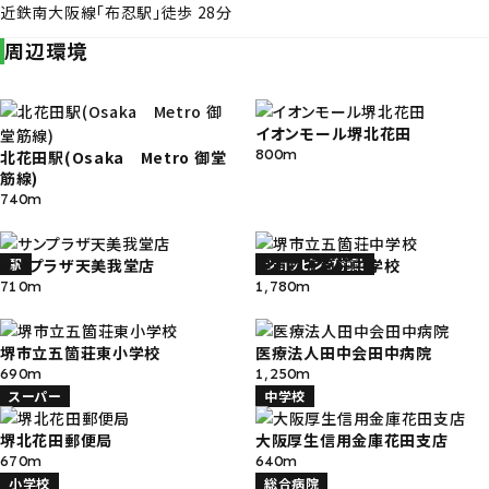
近鉄南大阪線「布忍駅」徒歩 28分
周辺環境
イオンモール堺北花田
800m
北花田駅(Osaka Metro 御堂
筋線)
740m
駅
ショッピング施設
サンプラザ天美我堂店
堺市立五箇荘中学校
710m
1,780m
堺市立五箇荘東小学校
医療法人田中会田中病院
690m
1,250m
スーパー
中学校
堺北花田郵便局
大阪厚生信用金庫花田支店
670m
640m
小学校
総合病院