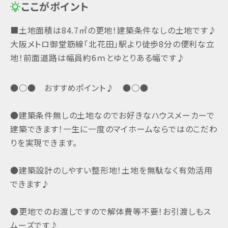
ここがポイント
■土地面積は84.7㎡の更地！建築条件なしの土地です♪
大阪メトロ御堂筋線「北花田」駅より徒歩8分の便利な立
地！前面道路は幅員約6ｍとゆとりある幅です♪
●○● おすすめポイント♪ ●○●
●建築条件無しの土地なのでお好きなハウスメーカーで
間取図
建築できます！一生に一度のマイホームならではのこだわ
りを実現できます。
●建築設計のしやすい整形地！土地を無駄なく有効活用
できます♪
●更地でのお渡しですので解体費等不要！お引渡しもス
ムーズです♪