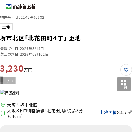
物件番号:B02148-000892
お探しの種別を選択
STEP 1
土地
堺市北区「北花田町４丁」 更地
検索条件を選択
情報提供日:2026年5月8日
STEP 2
次回更新日:2026年07月02日
3,230
万円
エリア
沿線・駅
2 / 8
一覧
大阪府堺市北区
学区
地図
大阪メトロ御堂筋線「北花田」駅 徒歩8分
84.7㎡
土地面積
（640m）