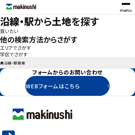
沿線・駅
から
土地
を探す
お探しの種別を選択
STEP 1
買いたい
他の検索方法からさがす
エリア
でさがす
検索条件を選択
STEP 2
学区
でさがす
沿線・駅検索
フォームからのお問い合わせ
エリア
沿線・駅
WEBフォームはこちら
学区
地図