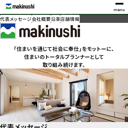
会社概要
company
代表メッセージ
会社概要
沿革
店舗情報
お探しの種別を選択
STEP 1
検索条件を選択
「住まいを通じて社会に奉仕」をモットーに、
STEP 2
住まいのトータルプランナーとして
取り組み続けます。
エリア
沿線・駅
学区
地図
代表メッセージ