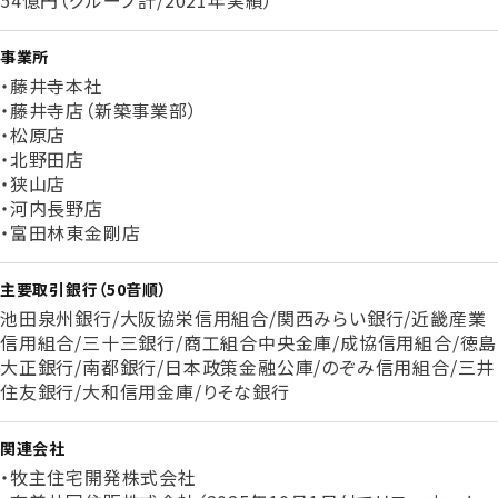
事業所
・藤井寺本社
・藤井寺店（新築事業部）
・松原店
・北野田店
・狭山店
・河内長野店
・富田林東金剛店
主要取引銀行（50音順）
池田泉州銀行/大阪協栄信用組合/関西みらい銀行/近畿産業
信用組合/三十三銀行/商工組合中央金庫/成協信用組合/徳島
大正銀行/南都銀行/日本政策金融公庫/のぞみ信用組合/三井
住友銀行/大和信用金庫/りそな銀行
関連会社
・牧主住宅開発株式会社